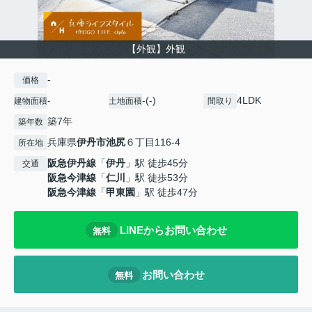
【外観】外観
-
価格
-
-(-)
4LDK
建物面積
土地面積
間取り
築7年
築年数
兵庫県
伊丹市
池尻
６丁目116-4
所在地
阪急伊丹線
「
伊丹
」駅 徒歩45分
交通
阪急今津線
「
仁川
」駅 徒歩53分
阪急今津線
「
甲東園
」駅 徒歩47分
LINEからお問い合わせ
無料
お問い合わせ
無料