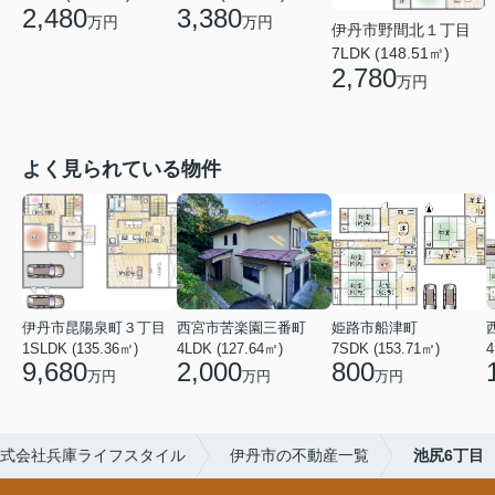
2,480
3,380
万円
万円
伊丹市野間北１丁目
7LDK (148.51㎡)
2,780
万円
よく見られている物件
伊丹市昆陽泉町３丁目
西宮市苦楽園三番町
姫路市船津町
1SLDK (135.36㎡)
4LDK (127.64㎡)
7SDK (153.71㎡)
4
9,680
2,000
800
万円
万円
万円
式会社兵庫ライフスタイル
伊丹市の不動産一覧
池尻6丁目