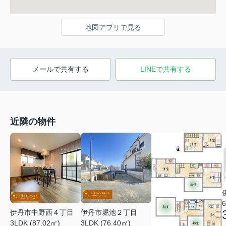
地図アプリで見る
メールで共有する
LINEで共有する
近隣の物件
6
伊丹市中野西４丁目
伊丹市堀池２丁目
3LDK (87.02㎡)
3LDK (76.40㎡)