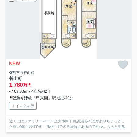
NEW
西宮市若山町
若山町
1,780
万円
- / 89.03㎡ / 4K /築42年
阪急今津線「甲東園」駅 徒歩16分
トイレ２ヶ所
近くにはファミリーマート 上大市四丁目店(徒歩5分)がありちょっとし
た買い物に便利です。2駅利用できる場所にあるので利便...
もっと見る