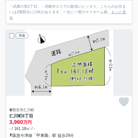
「武庫の里2丁目」：尼崎市エリアの新居にピッタリ。こちらのお住ま
いは2階部分にLDKがあります。一生に一度のマイホーム探...
もっと見
る
売地
西宮市仁川町
仁川町6丁目
3,980
万円
- / 161.18㎡ / -
阪急今津線「甲東園」駅 徒歩29分