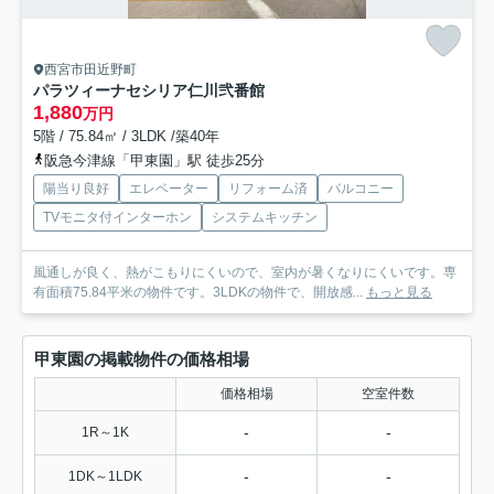
西宮市田近野町
パラツィーナセシリア仁川弐番館
1,880
万円
5階 / 75.84㎡ / 3LDK /築40年
阪急今津線「甲東園」駅 徒歩25分
陽当り良好
エレベーター
リフォーム済
バルコニー
TVモニタ付インターホン
システムキッチン
風通しが良く、熱がこもりにくいので、室内が暑くなりにくいです。専
有面積75.84平米の物件です。3LDKの物件で、開放感...
もっと見る
甲東園の掲載物件の価格相場
価格相場
空室件数
-
-
1R～1K
-
-
1DK～1LDK