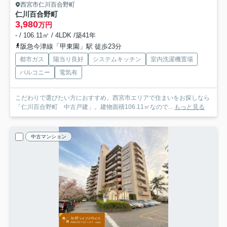
西宮市仁川百合野町
仁川百合野町
3,980
万円
- / 106.11㎡ / 4LDK /築41年
阪急今津線「甲東園」駅 徒歩23分
都市ガス
陽当り良好
システムキッチン
室内洗濯機置場
バルコニー
電気有
こだわりで選びたい方におすすめ。西宮市エリアで住まいをお探しなら
「仁川百合野町 中古戸建」。建物面積106.11㎡なので...
もっと見る
中古マンション