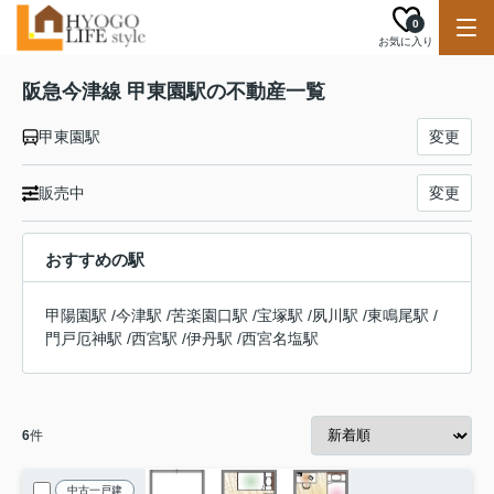
0
お気に入り
阪急今津線 甲東園駅の不動産一覧
甲東園駅
変更
販売中
変更
おすすめの駅
甲陽園駅
/
今津駅
/
苦楽園口駅
/
宝塚駅
/
夙川駅
/
東鳴尾駅
/
門戸厄神駅
/
西宮駅
/
伊丹駅
/
西宮名塩駅
6
件
中古一戸建