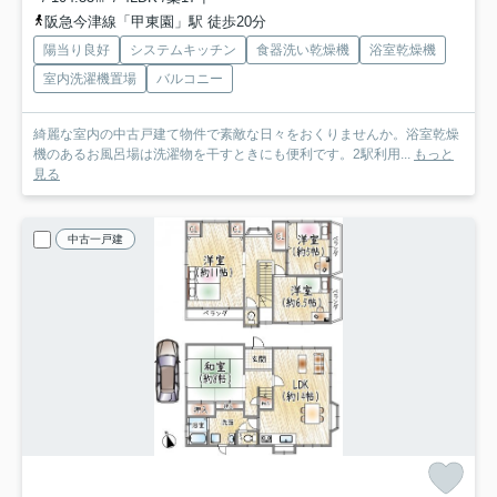
阪急今津線「甲東園」駅 徒歩20分
陽当り良好
システムキッチン
食器洗い乾燥機
浴室乾燥機
室内洗濯機置場
バルコニー
綺麗な室内の中古戸建て物件で素敵な日々をおくりませんか。浴室乾燥
機のあるお風呂場は洗濯物を干すときにも便利です。2駅利用...
もっと
見る
中古一戸建