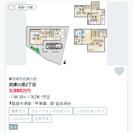
新築一戸建
尼崎市武庫の里
武庫の里2丁目
3,980
万円
- / 94.18㎡ / 3LDK /予定
阪急今津線「甲東園」駅 徒歩36分
都市ガス
ウォークインクロゼット
システムキッチン
バルコニー
公共下水
新築