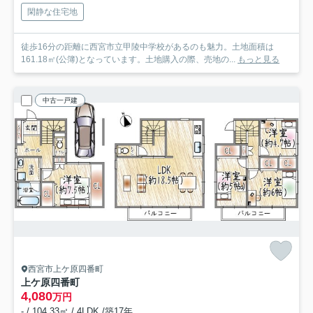
閑静な住宅地
徒歩16分の距離に西宮市立甲陵中学校があるのも魅力。土地面積は
161.18㎡(公簿)となっています。土地購入の際、売地の...
もっと見る
中古一戸建
西宮市上ケ原四番町
上ケ原四番町
4,080
万円
- / 104.33㎡ / 4LDK /築17年