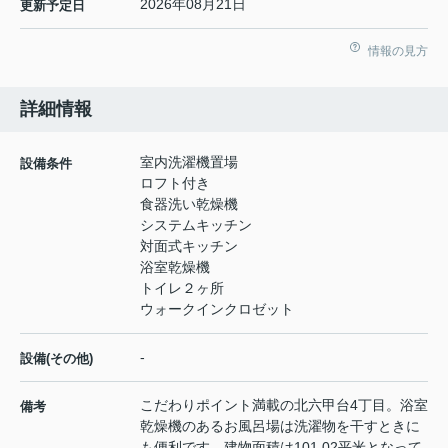
2026年08月21日
更新予定日
情報の見方
詳細情報
室内洗濯機置場
設備条件
ロフト付き
食器洗い乾燥機
システムキッチン
対面式キッチン
浴室乾燥機
トイレ２ヶ所
ウォークインクロゼット
-
設備(その他)
こだわりポイント満載の北六甲台4丁目。浴室
備考
乾燥機のあるお風呂場は洗濯物を干すときに
も便利です。建物面積は101.02平米となって