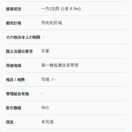
一方(北西 公道 6.9m)
接道状況
市街化区域
都市計画
-
その他法令上の制限
不要
国土法届出要否
第一種低層住居専用
用途地域
宅地 / -
地目 / 地勢
-
管理組合有無
仲介
取引態様
未完成
現況