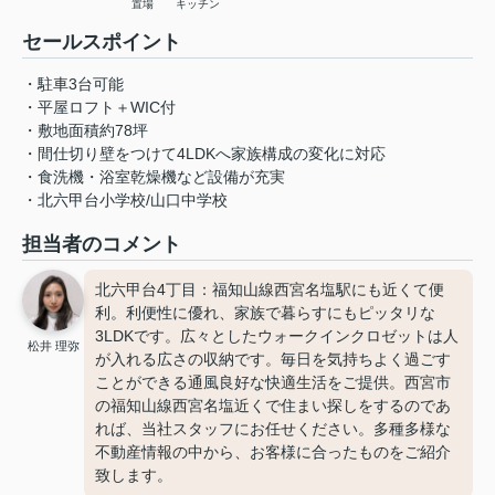
置場
キッチン
セールスポイント
・駐車3台可能
・平屋ロフト＋WIC付
・敷地面積約78坪
・間仕切り壁をつけて4LDKへ家族構成の変化に対応
・食洗機・浴室乾燥機など設備が充実
・北六甲台小学校/山口中学校
担当者のコメント
北六甲台4丁目：福知山線西宮名塩駅にも近くて便
利。利便性に優れ、家族で暮らすにもピッタリな
3LDKです。広々としたウォークインクロゼットは人
松井 理弥
が入れる広さの収納です。毎日を気持ちよく過ごす
ことができる通風良好な快適生活をご提供。西宮市
の福知山線西宮名塩近くで住まい探しをするのであ
れば、当社スタッフにお任せください。多種多様な
不動産情報の中から、お客様に合ったものをご紹介
致します。