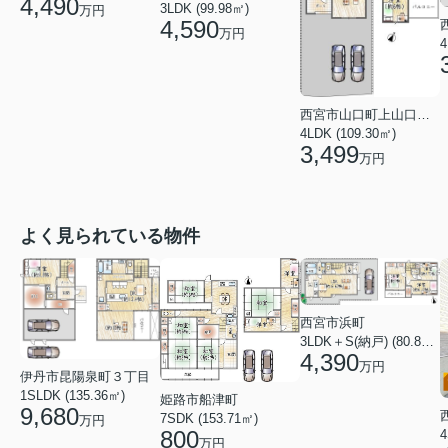
4,490
3LDK (99.98㎡)
万円
4,590
万円
4
西宮市山口町上山口１丁目
4LDK (109.30㎡)
3,499
万円
よく見られている物件
西宮市浜町
3LDK＋S(納戸) (80.84㎡)
4,390
万円
伊丹市昆陽泉町３丁目
1SLDK (135.36㎡)
姫路市船津町
9,680
7SDK (153.71㎡)
万円
800
4
万円