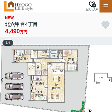
0
お気に入り
NEW
北六甲台4丁目
4,490
万円
1
/
4