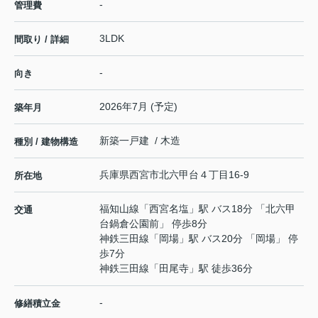
-
管理費
3LDK
間取り / 詳細
-
向き
2026年7月 (予定)
築年月
新築一戸建 / 木造
種別 / 建物構造
兵庫県
西宮市
北六甲台
４丁目16-9
所在地
福知山線
「
西宮名塩
」駅 バス18分 「北六甲
交通
台鍋倉公園前」 停歩8分
神鉄三田線
「
岡場
」駅 バス20分 「岡場」 停
歩7分
神鉄三田線
「
田尾寺
」駅 徒歩36分
-
修繕積立金