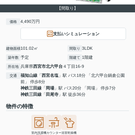
【間取り】
4,490万円
価格
支払いシミュレーション
101.02㎡
3LDK
建物面積
間取り
予定
1階建
築年数
階建て
兵庫県
西宮市
北六甲台
４丁目16-9
所在地
福知山線
「
西宮名塩
」駅 バス18分 「北六甲台鍋倉公園
交通
前」 停歩8分
神鉄三田線
「
岡場
」駅 バス20分 「岡場」 停歩7分
神鉄三田線
「
田尾寺
」駅 徒歩36分
物件の特徴
室内洗濯機
カウンター
浴室乾燥機