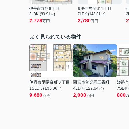
伊丹市西野６丁目
伊丹市野間北１丁目
3LDK (89.91㎡)
7LDK (148.51㎡)
3
2,778
2,780
2
万円
万円
よく見られている物件
伊丹市昆陽泉町３丁目
西宮市苦楽園三番町
姫路市
1SLDK (135.36㎡)
4LDK (127.64㎡)
7SDK 
9,680
2,000
800
万円
万円