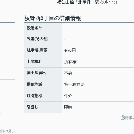
福知山線
「
北伊丹
」駅 徒歩47分
荻野西2丁目の詳細情報
設備条件
設備(その他)
-
駐車場/月額
有/0円
土地権利
所有権
国土法届出
不要
用途地域
第一種住居
取引態様
仲介
引渡し
即時
分
情報
情報の見方