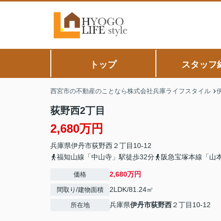
トップ
スタッフ
西宮市の不動産のことなら株式会社兵庫ライフスタイル
荻野西2丁目
2,680万円
兵庫県
伊丹市
荻野西
２丁目10-12
福知山線「中山寺」駅徒歩32分
阪急宝塚本線「山本
2,680万円
価格
2LDK/81.24㎡
間取り/建物面積
兵庫県
伊丹市
荻野西
２丁目10-12
所在地