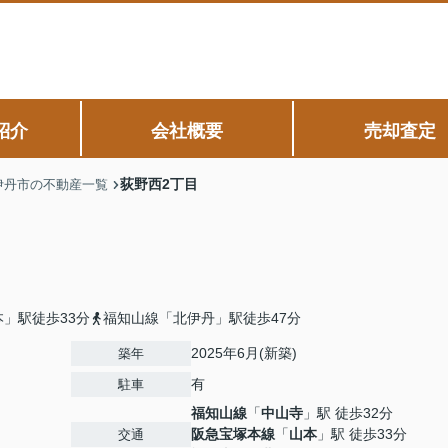
紹介
会社概要
売却査定
荻野西2丁目
伊丹市の不動産一覧
」駅徒歩33分
福知山線「北伊丹」駅徒歩47分
2025年6月(新築)
築年
有
駐車
福知山線
「
中山寺
」駅 徒歩32分
阪急宝塚本線
「
山本
」駅 徒歩33分
交通