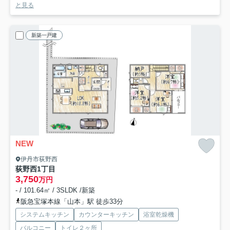
と見る
新築一戸建
NEW
伊丹市荻野西
荻野西1丁目
3,750
万円
- / 101.64㎡ / 3SLDK /新築
阪急宝塚本線「山本」駅 徒歩33分
システムキッチン
カウンターキッチン
浴室乾燥機
バルコニー
トイレ２ヶ所