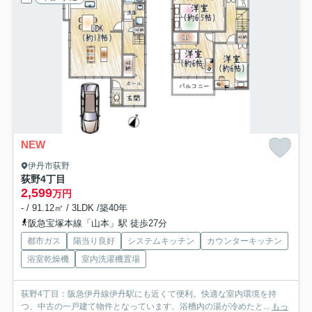
NEW
伊丹市荻野
荻野4丁目
2,599
万円
- / 91.12㎡ / 3LDK /築40年
阪急宝塚本線「山本」駅 徒歩27分
都市ガス
陽当り良好
システムキッチン
カウンターキッチン
浴室乾燥機
室内洗濯機置場
荻野4丁目：阪急伊丹線伊丹駅にも近くて便利。快適な室内環境を持
つ、中古の一戸建て物件となっています。浴槽内の湯が冷めたと...
もっ