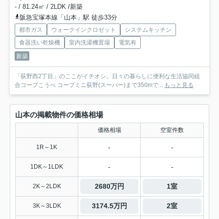
- / 81.24㎡ / 2LDK /新築
阪急宝塚本線「山本」駅 徒歩33分
都市ガス
ウォークインクロゼット
システムキッチン
食器洗い乾燥機
室内洗濯機置場
電気有
新築
「荻野西2丁目」のここがイチオシ。日々の暮らしに便利な生活協同組
合コープこうべ コープミニ荻野(スーパー)まで350mで...
もっと見る
山本の掲載物件の価格相場
価格相場
空室件数
-
-
1R～1K
-
-
1DK～1LDK
2680万円
1室
2K～2LDK
3174.5万円
2室
3K～3LDK