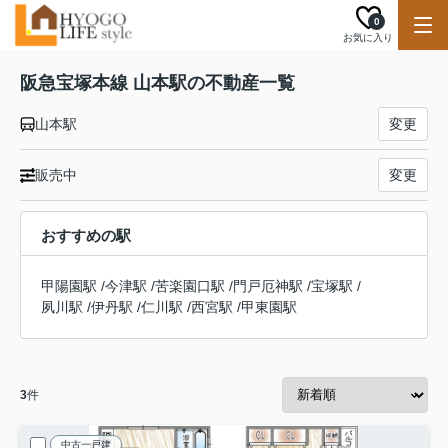
0
お気に入り
阪急宝塚本線 山本駅の不動産一覧
山本駅
変更
販売中
変更
おすすめの駅
甲陽園駅
/
今津駅
/
苦楽園口駅
/
門戸厄神駅
/
宝塚駅
/
夙川駅
/
伊丹駅
/
仁川駅
/
西宮駅
/
甲東園駅
3
件
中古一戸建