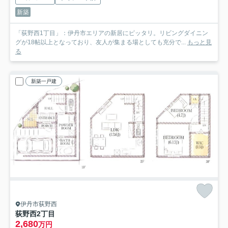
新築
「荻野西1丁目」：伊丹市エリアの新居にピッタリ。リビングダイニン
グが18帖以上となっており、友人が集まる場としても充分で...
もっと見
る
新築一戸建
伊丹市荻野西
荻野西2丁目
2,680
万円