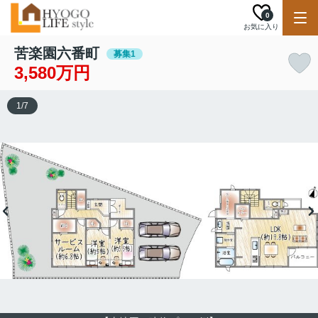
0
お気に入り
苦楽園六番町
募集1
3,580万円
1
/
7