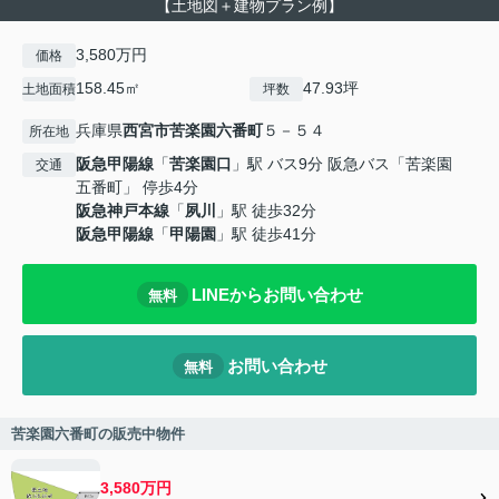
【土地図＋建物プラン例】
3,580万円
価格
158.45㎡
47.93坪
土地面積
坪数
兵庫県
西宮市
苦楽園六番町
５－５４
所在地
阪急甲陽線
「
苦楽園口
」駅 バス9分 阪急バス「苦楽園
交通
五番町」 停歩4分
阪急神戸本線
「
夙川
」駅 徒歩32分
阪急甲陽線
「
甲陽園
」駅 徒歩41分
LINEからお問い合わせ
無料
お問い合わせ
無料
苦楽園六番町の販売中物件
3,580万円