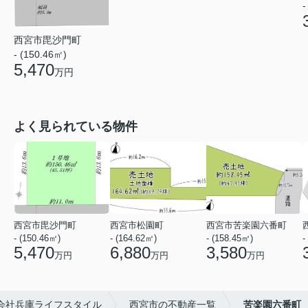
-
西宮市毘沙門町
- (150.46㎡)
5,470
万円
よく見られている物件
西宮市毘沙門町
西宮市松園町
西宮市苦楽園六番町
- (150.46㎡)
- (164.62㎡)
- (158.45㎡)
-
5,470
6,880
3,580
万円
万円
万円
会社兵庫ライフスタイル
西宮市の不動産一覧
苦楽園六番町