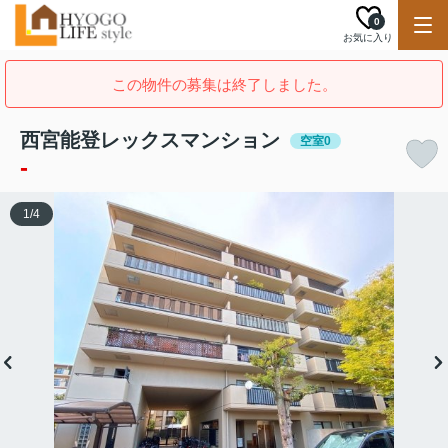
0
お気に入り
この物件の募集は終了しました。
西宮能登レックスマンション
空室0
-
1
/
4