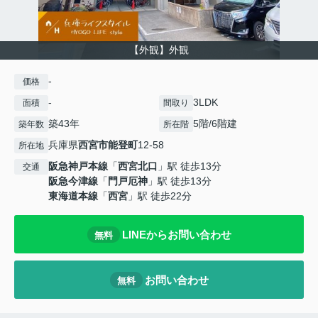
【外観】外観
-
価格
-
3LDK
面積
間取り
築43年
5階/6階建
築年数
所在階
兵庫県
西宮市
能登町
12-58
所在地
阪急神戸本線
「
西宮北口
」駅 徒歩13分
交通
阪急今津線
「
門戸厄神
」駅 徒歩13分
東海道本線
「
西宮
」駅 徒歩22分
LINEからお問い合わせ
無料
お問い合わせ
無料