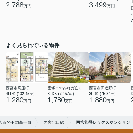
2,788
3,499
万円
万円
4
よく見られている物件
西宮市高座町
宝塚市すみれガ丘３丁目
西宮市田近野町
4LDK (102.45㎡)
3LDK (72.57㎡)
3LDK (75.84㎡)
3
1,280
1,780
1,880
万円
万円
万円
宮市の不動産一覧
西宮北口駅
西宮能登レックスマンション