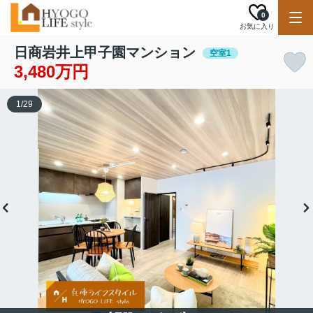
0
お気に入り
日商岩井上甲子園マンション
空室1
3,480万円
1
/
29