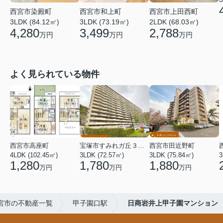
西宮市染殿町
西宮市和上町
西宮市上田西町
3LDK (84.12㎡)
3LDK (73.19㎡)
2LDK (68.03㎡)
4,280
3,499
2,788
万円
万円
万円
よく見られている物件
西宮市高座町
宝塚市すみれガ丘３丁目
西宮市田近野町
4LDK (102.45㎡)
3LDK (72.57㎡)
3LDK (75.84㎡)
3
1,280
1,780
1,880
万円
万円
万円
宮市の不動産一覧
甲子園口駅
日商岩井上甲子園マンション