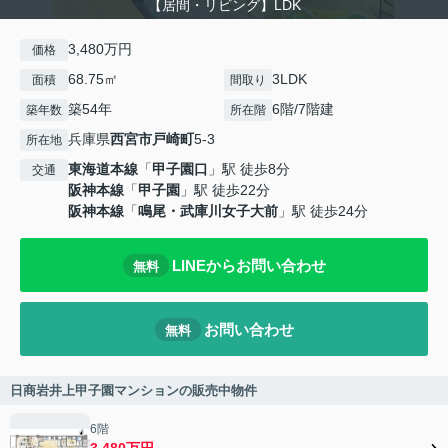
【居間・リビング】LDK
3,480万円
価格
68.75㎡
3LDK
面積
間取り
築54年
6階/7階建
築年数
所在階
兵庫県
西宮市
戸崎町
5-3
所在地
東海道本線
「
甲子園口
」駅 徒歩8分
交通
阪神本線
「
甲子園
」駅 徒歩22分
阪神本線
「
鳴尾・武庫川女子大前
」駅 徒歩24分
LINEからお問い合わせ
無料
お問い合わせ
無料
日商岩井上甲子園マンションの販売中物件
6階
3,480万円