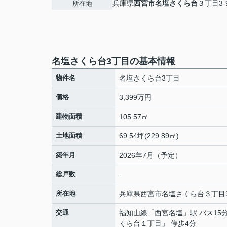
兵庫県
西宮市
名塩さくら台
３丁目3-
所在地
名塩さくら台3丁目の基本情報
物件名
名塩さくら台3丁目
価格
3,399万円
建物面積
105.57㎡
土地面積
69.54坪(229.89㎡)
築年月
2026年7月（予定）
総戸数
-
所在地
兵庫県
西宮市
名塩さくら台
３丁目3
交通
福知山線
「
西宮名塩
」駅 バス15
くら台１丁目」 停歩4分