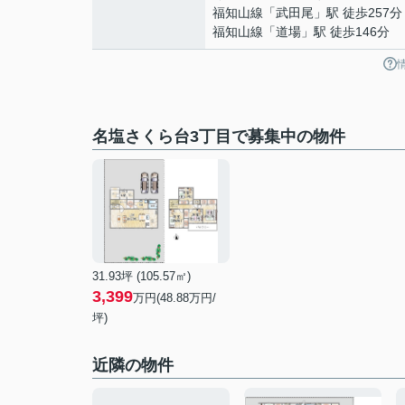
福知山線
「
武田尾
」駅 徒歩257分
福知山線
「
道場
」駅 徒歩146分
名塩さくら台3丁目で募集中の物件
31.93坪 (105.57㎡)
3,399
万円(48.88万円/
坪)
近隣の物件