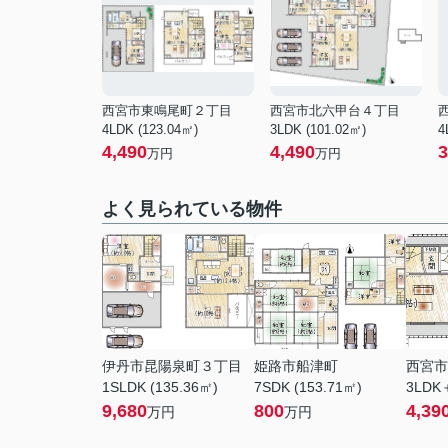
西宮市東鳴尾町２丁目
西宮市北六甲台４丁目
4LDK (123.04㎡)
3LDK (101.02㎡)
4
4,490
4,490
3
万円
万円
よく見られている物件
伊丹市昆陽泉町３丁目
姫路市船津町
西宮市
1SLDK (135.36㎡)
7SDK (153.71㎡)
3LDK
9,680
800
4,39
万円
万円