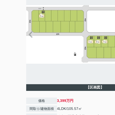
【区画図】
3,399万円
価格
4LDK/105.57㎡
間取り/建物面積