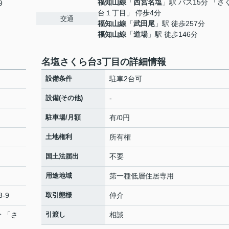
福知山線
「
西宮名塩
」駅 バス15分 「さ
9
台１丁目」 停歩4分
交通
福知山線
「
武田尾
」駅 徒歩257分
福知山線
「
道場
」駅 徒歩146分
名塩さくら台3丁目の詳細情報
設備条件
駐車2台可
設備(その他)
-
駐車場/月額
有/0円
土地権利
所有権
国土法届出
不要
用途地域
第一種低層住居専用
-9
取引態様
仲介
分 「さ
引渡し
相談