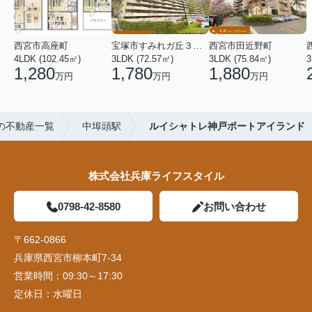
西宮市高座町
宝塚市すみれガ丘３丁目
西宮市田近野町
4LDK (102.45㎡)
3LDK (72.57㎡)
3LDK (75.84㎡)
3
1,280
1,780
1,880
万円
万円
万円
の不動産一覧
中埠頭駅
ルイシャトレ神戸ポートアイランド
株式会社兵庫ライフスタイル
0798-42-8580
お問い合わせ
〒662-0866
兵庫県西宮市柳本町7-34
営業時間：
09:30～17:30
定休日：
水曜日