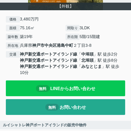
【外観】
3,480万円
価格
75.16㎡
3LDK
面積
間取り
築19年
5階/15階建
築年数
所在階
兵庫県
神戸市中央区
港島中町
２丁目3-8
所在地
神戸新交通ポートアイランド線
「
中埠頭
」駅 徒歩2分
交通
神戸新交通ポートアイランド線
「
北埠頭
」駅 徒歩8分
神戸新交通ポートアイランド線
「
みなとじま
」駅 徒歩
10分
LINEからお問い合わせ
無料
お問い合わせ
無料
ルイシャトレ神戸ポートアイランドの販売中物件