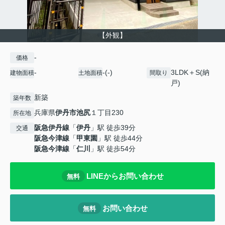
【外観】
-
価格
-
-(-)
3LDK＋S(納
建物面積
土地面積
間取り
戸)
新築
築年数
兵庫県
伊丹市
池尻
１丁目230
所在地
阪急伊丹線
「
伊丹
」駅 徒歩39分
交通
阪急今津線
「
甲東園
」駅 徒歩44分
阪急今津線
「
仁川
」駅 徒歩54分
LINEからお問い合わせ
無料
お問い合わせ
無料