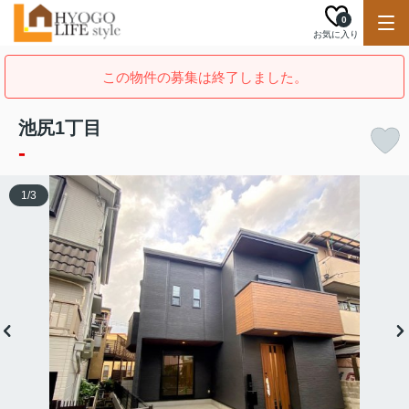
0
お気に入り
この物件の募集は終了しました。
池尻1丁目
-
1
/
3