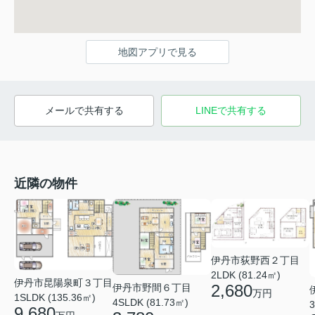
地図アプリで見る
メールで共有する
LINEで共有する
近隣の物件
伊丹市荻野西２丁目
2LDK (81.24㎡)
伊丹市昆陽泉町３丁目
2,680
伊丹市野間６丁目
万円
1SLDK (135.36㎡)
4SLDK (81.73㎡)
3
9,680