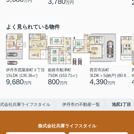
3,780
万円
万円
よく見られている物件
伊丹市昆陽泉町３丁目
姫路市船津町
西宮市浜町
1SLDK (135.36㎡)
7SDK (153.71㎡)
3LDK＋S(納戸) (80.84㎡)
4
9,680
800
4,390
万円
万円
万円
式会社兵庫ライフスタイル
伊丹市の不動産一覧
池尻1丁目
株式会社兵庫ライフスタイル