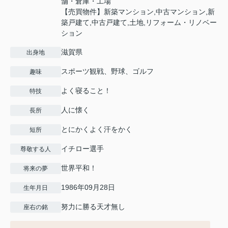
舗・倉庫・工場
【売買物件】新築マンション,中古マンション,新
築戸建て,中古戸建て,土地,リフォーム・リノベー
ション
滋賀県
出身地
スポーツ観戦、野球、ゴルフ
趣味
よく寝ること！
特技
人に懐く
長所
とにかくよく汗をかく
短所
イチロー選手
尊敬する人
世界平和！
将来の夢
1986年09月28日
生年月日
努力に勝る天才無し
座右の銘