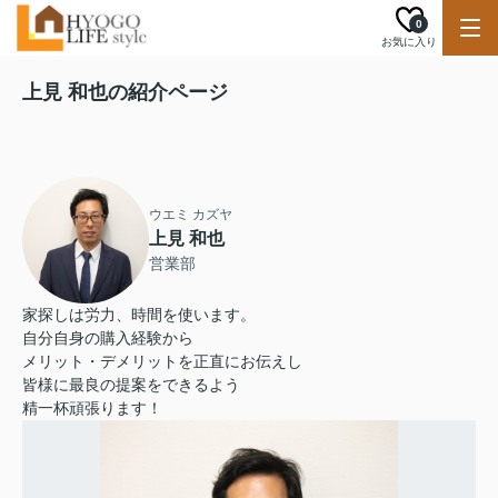
0
お気に入り
上見 和也の紹介ページ
ウエミ カズヤ
上見 和也
営業部
家探しは労力、時間を使います。
自分自身の購入経験から
メリット・デメリットを正直にお伝えし
皆様に最良の提案をできるよう
精一杯頑張ります！