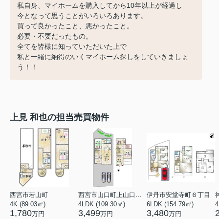
私自身、マイホームを購入してから10年以上が経過し
今となって思うことがいろいろあります。
買って良かったこと、悪かったこと。
必要・不要だったもの。
全てを皆様に知っていただいた上で
私と一緒に納得のいくマイホーム探しをしていきましょ
う！！
上見 和也の担当売買物件
西宮市若山町
西宮市山口町上山口１丁目
伊丹市安堂寺町６丁目
4K (89.03㎡)
4LDK (109.30㎡)
6LDK (154.79㎡)
4
1,780
3,499
3,480
万円
万円
万円