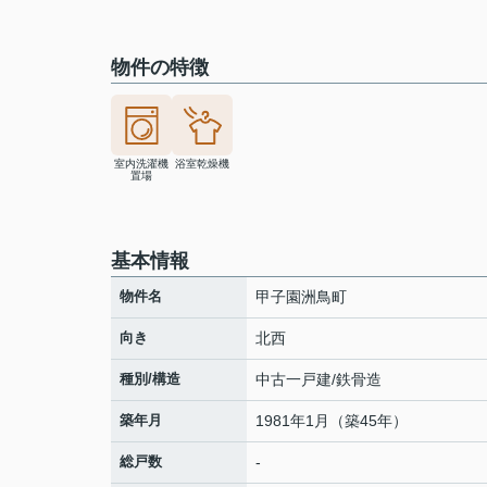
物件の特徴
室内洗濯機
浴室乾燥機
置場
基本情報
物件名
甲子園洲鳥町
向き
北西
種別/構造
中古一戸建/鉄骨造
築年月
1981年1月（築45年）
総戸数
-