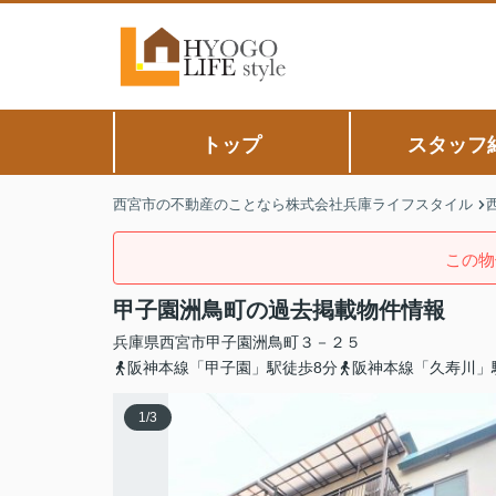
トップ
スタッフ
西宮市の不動産のことなら株式会社兵庫ライフスタイル
この物
甲子園洲鳥町の過去掲載物件情報
兵庫県
西宮市
甲子園洲鳥町
３－２５
阪神本線「甲子園」駅徒歩8分
阪神本線「久寿川」
1
/
3