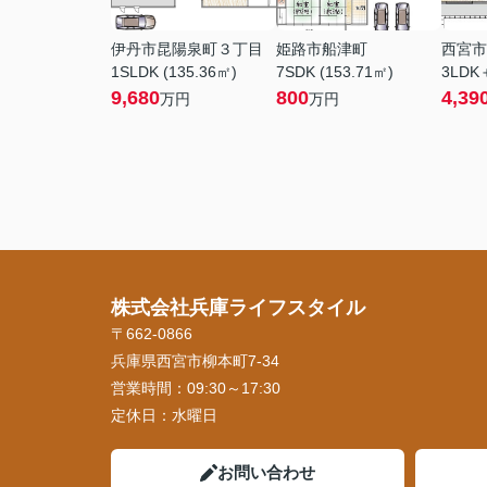
伊丹市昆陽泉町３丁目
姫路市船津町
西宮市
1SLDK (135.36㎡)
7SDK (153.71㎡)
3LDK
9,680
800
4,39
万円
万円
株式会社兵庫ライフスタイル
〒662-0866
兵庫県西宮市柳本町7-34
営業時間：
09:30～17:30
定休日：
水曜日
お問い合わせ