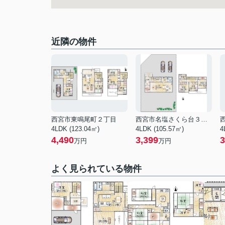
近隣の物件
西宮市東鳴尾町２丁目
西宮市名塩さくら台３丁目
4LDK (123.04㎡)
4LDK (105.57㎡)
4
4,490
3,399
3
万円
万円
よく見られている物件