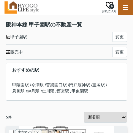
0
お気に入り
阪神本線 甲子園駅の不動産一覧
甲子園駅
変更
販売中
変更
おすすめの駅
甲陽園駅
/
今津駅
/
苦楽園口駅
/
門戸厄神駅
/
宝塚駅
/
夙川駅
/
伊丹駅
/
仁川駅
/
西宮駅
/
甲東園駅
5
件
中古マンション