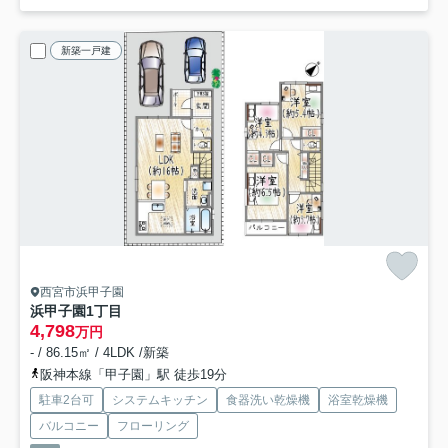
新築一戸建
西宮市浜甲子園
浜甲子園1丁目
4,798
万円
- / 86.15㎡ / 4LDK /新築
阪神本線「甲子園」駅 徒歩19分
駐車2台可
システムキッチン
食器洗い乾燥機
浴室乾燥機
バルコニー
フローリング