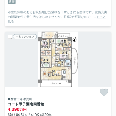
新築
浴室乾燥機のあるお風呂場は洗濯物を干すときにも便利です。設備充実
の新築物件で新生活をはじめませんか。駐車2台可能なので、...
もっと
見る
中古マンション
西宮市今津巽町
コート甲子園南四番館
4,390
万円
6階 / 84.54㎡ / 4LDK /築29年