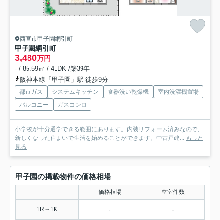
西宮市甲子園網引町
甲子園網引町
3,480
万円
- / 85.59㎡ / 4LDK /築39年
阪神本線「甲子園」駅 徒歩9分
都市ガス
システムキッチン
食器洗い乾燥機
室内洗濯機置場
バルコニー
ガスコンロ
小学校が十分通学できる範囲にあります。内装リフォーム済みなので、
新しくなった住まいで生活を始めることができます。中古戸建...
もっと
見る
甲子園の掲載物件の価格相場
価格相場
空室件数
-
-
1R～1K