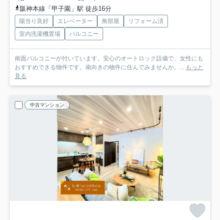
阪神本線「甲子園」駅 徒歩16分
陽当り良好
エレベーター
角部屋
リフォーム済
室内洗濯機置場
バルコニー
南面バルコニーが付いています。安心のオートロック設備で、女性にも
おすすめできる物件です。南向きの物件に住んでみませんか。...
もっと
見る
中古マンション