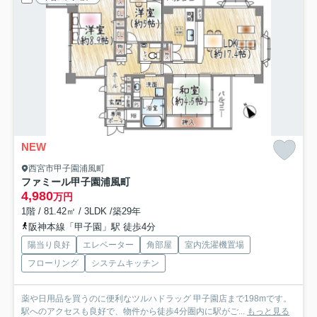
NEW
西宮市甲子園浦風町
ファミール甲子園浦風町
4,980
万円
1階 / 81.42㎡ / 3LDK /築29年
阪神本線「甲子園」駅 徒歩4分
陽当り良好
エレベーター
角部屋
室内洗濯機置場
フローリング
システムキッチン
薬や日用品を買うのに便利なツルハドラッグ 甲子園店まで198mです。
駅へのアクセスも良好で、物件から徒歩4分圏内に駅がご...
もっと見る