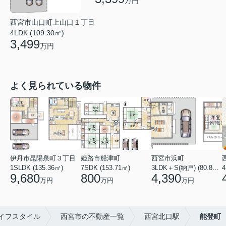
万円
西宮市山口町上山口１丁目
4LDK (109.30㎡)
3,499
万円
よく見られている物件
伊丹市昆陽泉町３丁目
姫路市船津町
西宮市浜町
1SLDK (135.36㎡)
7SDK (153.71㎡)
3LDK＋S(納戸) (80.84㎡)
4
9,680
800
4,390
万円
万円
万円
イフスタイル
西宮市の不動産一覧
西宮北口駅
能登町