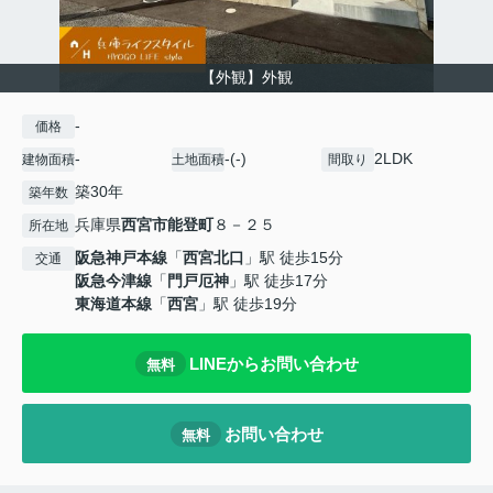
【外観】外観
-
価格
-
-(-)
2LDK
建物面積
土地面積
間取り
築30年
築年数
兵庫県
西宮市
能登町
８－２５
所在地
阪急神戸本線
「
西宮北口
」駅 徒歩15分
交通
阪急今津線
「
門戸厄神
」駅 徒歩17分
東海道本線
「
西宮
」駅 徒歩19分
LINEからお問い合わせ
無料
お問い合わせ
無料