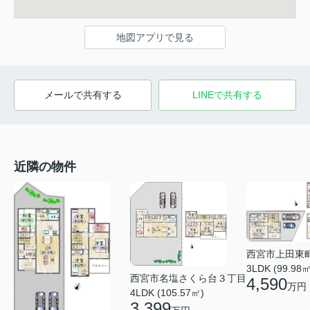
地図アプリで見る
メールで共有する
LINEで共有する
近隣の物件
西宮市上田東
3LDK (99.98㎡
西宮市名塩さくら台３丁目
4,590
万円
4LDK (105.57㎡)
3,399