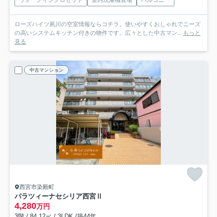
ウォークインクロゼット
室内洗濯機置場
バルコニー
ローズハイツ夙川の空室情報ならコチラ。使いやすくおしゃれでニーズ
の高いシステムキッチン付きの物件です。広々とした中古マン...
もっと
見る
中古マンション
西宮市染殿町
パラツィーナセシリア西宮Ⅱ
4,280
万円
3階 / 84.12㎡ / 3LDK /築44年