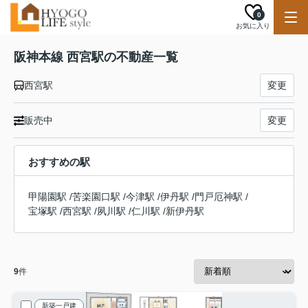
0
お気に入り
阪神本線 西宮駅の不動産一覧
西宮駅
変更
販売中
変更
おすすめの駅
甲陽園駅
/
苦楽園口駅
/
今津駅
/
伊丹駅
/
門戸厄神駅
/
宝塚駅
/
西宮駅
/
夙川駅
/
仁川駅
/
新伊丹駅
9
件
新築一戸建