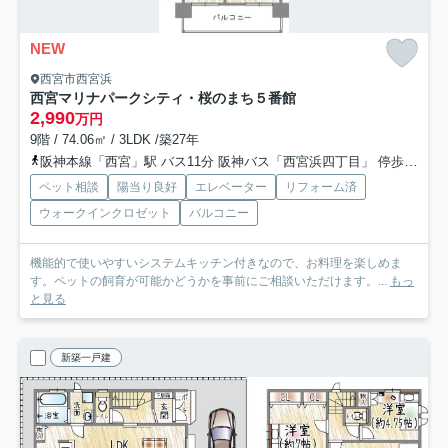
NEW
西宮市西宮浜
西宮マリナパークシティ・桜のまち５番館
2,990
万円
9階 / 74.06㎡ / 3LDK /築27年
阪神本線「西宮」駅 バス11分 阪神バス「西宮浜四丁目」 停歩2分
ペット相談
陽当り良好
エレベーター
リフォーム済
ウォークインクロゼット
バルコニー
機能的で使いやすいシステムキッチン付きなので、お料理を楽しめま
す。ペットの飼育が可能かどうかを事前にご相談いただけます。...
もっ
と見る
新築一戸建