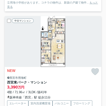
立用海小学校があります。コチラの物件は、新築の戸建て物件...
もっと
見る
中古マンション
NEW
西宮市用海町
西宮東パーク・マンション
3,390
万円
4階 / 71.96㎡ / 3LDK /築41年
阪神本線「西宮」駅 徒歩11分
エレベーター
室内洗濯機置場
バルコニー
フローリング