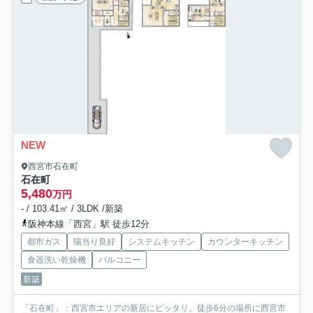
NEW
西宮市石在町
石在町
5,480
万円
- / 103.41㎡ / 3LDK /新築
阪神本線「西宮」駅 徒歩12分
都市ガス
陽当り良好
システムキッチン
カウンターキッチン
食器洗い乾燥機
バルコニー
新築
「石在町」：西宮市エリアの新居にピッタリ。徒歩6分の場所に西宮市