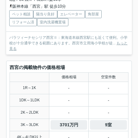
阪神本線「西宮」駅 徒歩10分
ペット相談
陽当り良好
エレベーター
角部屋
リフォーム済
室内洗濯機置場
パラツィーナセシリア西宮Ⅱ：東海道本線西宮駅にも近くて便利。小学
校が十分通学できる範囲にあります。西宮市立用海小学校が徒...
もっと
見る
西宮の掲載物件の価格相場
価格相場
空室件数
-
-
1R～1K
-
-
1DK～1LDK
-
-
2K～2LDK
3701万円
9室
3K～3LDK
-
-
4K～4LDK以上