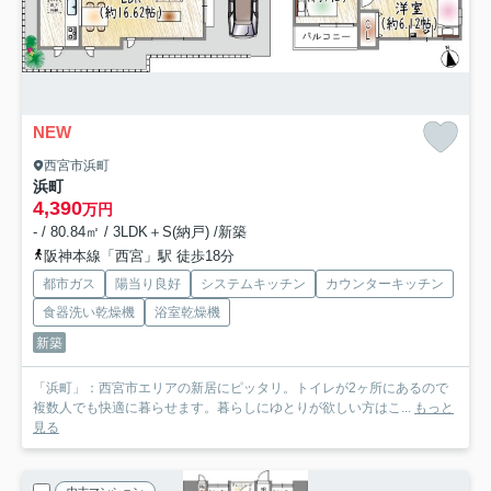
NEW
西宮市浜町
浜町
4,390
万円
- / 80.84㎡ / 3LDK＋S(納戸) /新築
阪神本線「西宮」駅 徒歩18分
都市ガス
陽当り良好
システムキッチン
カウンターキッチン
食器洗い乾燥機
浴室乾燥機
新築
「浜町」：西宮市エリアの新居にピッタリ。トイレが2ヶ所にあるので
複数人でも快適に暮らせます。暮らしにゆとりが欲しい方はこ...
もっと
見る