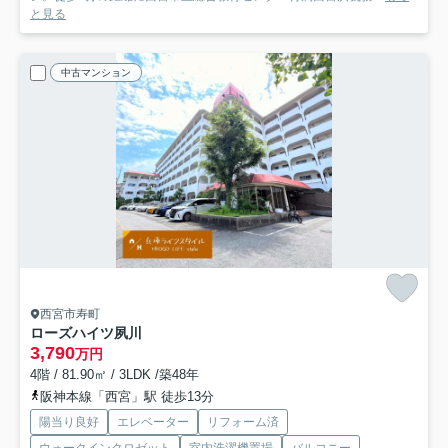
と見る
中古マンション
西宮市寿町
ローズハイツ夙川
3,790
万円
4階 / 81.90㎡ / 3LDK /築48年
阪神本線「西宮」駅 徒歩13分
陽当り良好
エレベーター
リフォーム済