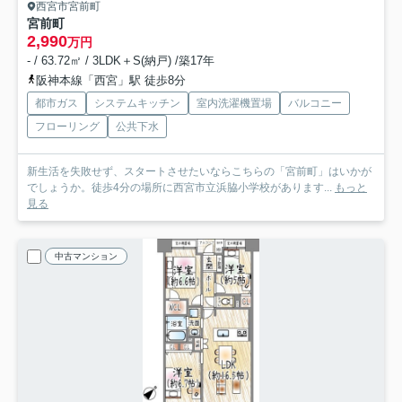
西宮市宮前町
宮前町
2,990
万円
- / 63.72㎡ / 3LDK＋S(納戸) /築17年
阪神本線「西宮」駅 徒歩8分
都市ガス
システムキッチン
室内洗濯機置場
バルコニー
フローリング
公共下水
新生活を失敗せず、スタートさせたいならこちらの「宮前町」はいかが
でしょうか。徒歩4分の場所に西宮市立浜脇小学校があります...
もっと
見る
中古マンション