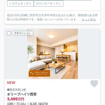
システムキッチン
カウンターキッチン
徒歩13分の距離に西宮市立今津中学校があるのも魅力。開放感のある間
取りの3LDK物件です。南面バルコニーが付いています。...
もっと見る
中古マンション
NEW
西宮市和上町
オリーブハイツ西宮
3,499
万円
10階 / 73.19㎡ / 3LDK /築47年