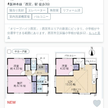
阪神本線「西宮」駅 徒歩3分
陽当り良好
エレベーター
角部屋
リフォーム済
室内洗濯機置場
バルコニー
「オリーブハイツ西宮」：西宮市エリアの新居にピッタリ。小学校が十
分通学できる範囲にあります。西宮市立浜脇小学校が徒歩12...
もっと見
る
中古一戸建
NEW