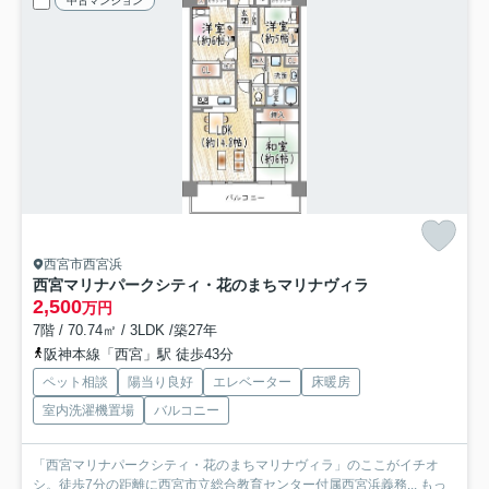
中古マンション
西宮市西宮浜
西宮マリナパークシティ・花のまちマリナヴィラ
2,500
万円
7階 / 70.74㎡ / 3LDK /築27年
阪神本線「西宮」駅 徒歩43分
ペット相談
陽当り良好
エレベーター
床暖房
室内洗濯機置場
バルコニー
「西宮マリナパークシティ・花のまちマリナヴィラ」のここがイチオ
シ。徒歩7分の距離に西宮市立総合教育センター付属西宮浜義務...
もっ