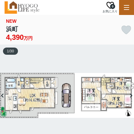
0
お気に入り
NEW
浜町
4,390
万円
1
/
30