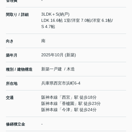
-
管理費
3LDK＋S(納戸)
間取り / 詳細
LDK 16.6帖 1室
/
洋室 7.0帖
/
洋室 6.1帖
/
S 4.7帖
南
向き
2025年10月 (新築)
築年月
新築一戸建 / 木造
種別 / 建物構造
兵庫県
西宮市
浜町
6-4
所在地
阪神本線
「
西宮
」駅 徒歩18分
交通
阪神本線
「
香櫨園
」駅 徒歩23分
阪神本線
「
今津
」駅 徒歩24分
-
修繕積立金