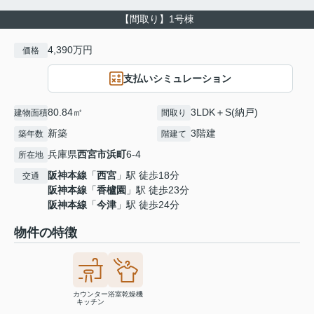
【間取り】1号棟
4,390万円
価格
支払いシミュレーション
80.84㎡
3LDK＋S(納戸)
建物面積
間取り
新築
3階建
築年数
階建て
兵庫県
西宮市
浜町
6-4
所在地
阪神本線
「
西宮
」駅 徒歩18分
交通
阪神本線
「
香櫨園
」駅 徒歩23分
阪神本線
「
今津
」駅 徒歩24分
物件の特徴
カウンター
浴室乾燥機
キッチン