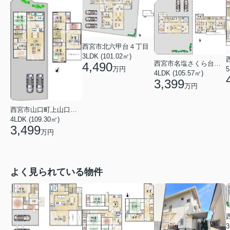
西宮市北六甲台４丁目
3LDK (101.02㎡)
西宮市名塩さくら台３丁目
4,490
5
万円
4LDK (105.57㎡)
3,399
万円
西宮市山口町上山口１丁目
4LDK (109.30㎡)
3,499
万円
よく見られている物件