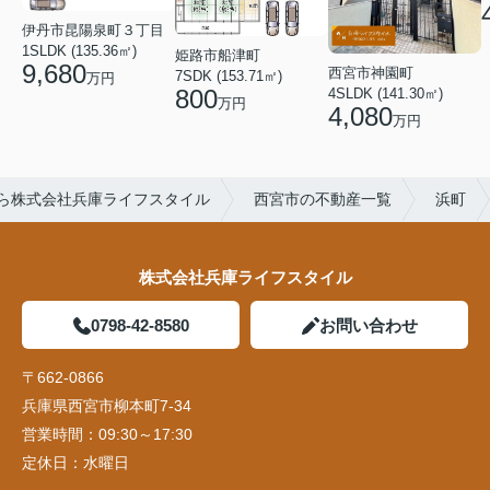
伊丹市昆陽泉町３丁目
1SLDK (135.36㎡)
姫路市船津町
9,680
西宮市神園町
7SDK (153.71㎡)
万円
800
4SLDK (141.30㎡)
万円
4,080
万円
ら株式会社兵庫ライフスタイル
西宮市の不動産一覧
浜町
株式会社兵庫ライフスタイル
0798-42-8580
お問い合わせ
〒662-0866
兵庫県西宮市柳本町7-34
営業時間：
09:30～17:30
定休日：
水曜日