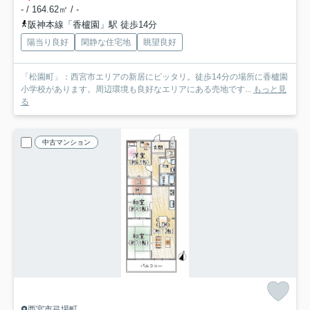
- / 164.62㎡ / -
阪神本線「香櫨園」駅 徒歩14分
陽当り良好
閑静な住宅地
眺望良好
「松園町」：西宮市エリアの新居にピッタリ。徒歩14分の場所に香櫨園
小学校があります。周辺環境も良好なエリアにある売地です...
もっと見
る
中古マンション
西宮市弓場町