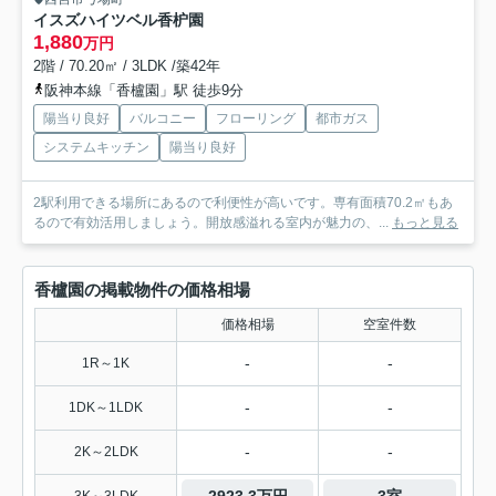
イスズハイツベル香枦園
1,880
万円
2階 / 70.20㎡ / 3LDK /築42年
阪神本線「香櫨園」駅 徒歩9分
陽当り良好
バルコニー
フローリング
都市ガス
システムキッチン
陽当り良好
2駅利用できる場所にあるので利便性が高いです。専有面積70.2㎡もあ
るので有効活用しましょう。開放感溢れる室内が魅力の、...
もっと見る
香櫨園の掲載物件の価格相場
価格相場
空室件数
-
-
1R～1K
-
-
1DK～1LDK
-
-
2K～2LDK