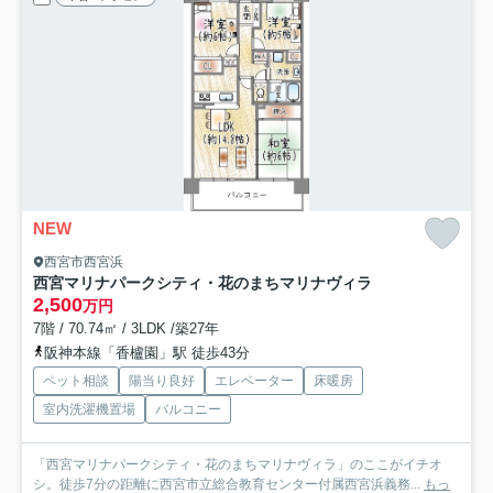
NEW
西宮市西宮浜
西宮マリナパークシティ・花のまちマリナヴィラ
2,500
万円
7階 / 70.74㎡ / 3LDK /築27年
阪神本線「香櫨園」駅 徒歩43分
ペット相談
陽当り良好
エレベーター
床暖房
室内洗濯機置場
バルコニー
「西宮マリナパークシティ・花のまちマリナヴィラ」のここがイチオ
シ。徒歩7分の距離に西宮市立総合教育センター付属西宮浜義務...
もっ