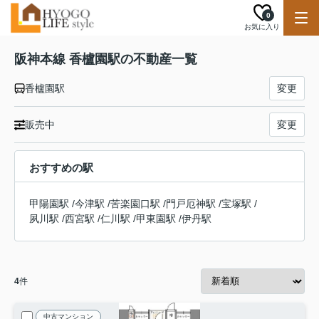
0
お気に入り
阪神本線 香櫨園駅の不動産一覧
香櫨園駅
変更
販売中
変更
おすすめの駅
甲陽園駅
/
今津駅
/
苦楽園口駅
/
門戸厄神駅
/
宝塚駅
/
夙川駅
/
西宮駅
/
仁川駅
/
甲東園駅
/
伊丹駅
4
件
中古マンション