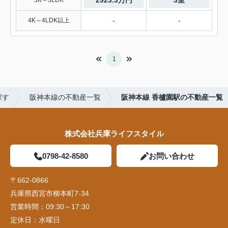
2923.3万円
3室
3K～3LDK
-
-
4K～4LDK以上
1
探す
阪神本線の不動産一覧
阪神本線 香櫨園駅の不動産一覧
株式会社兵庫ライフスタイル
0798-42-8580
お問い合わせ
〒662-0866
兵庫県西宮市柳本町7-34
営業時間：
09:30～17:30
定休日：
水曜日