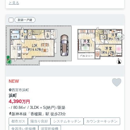
と見る
新築一戸建
NEW
西宮市浜町
浜町
4,390
万円
- / 80.84㎡ / 3LDK＋S(納戸) /新築
阪神本線「香櫨園」駅 徒歩23分
都市ガス
陽当り良好
システムキッチン
カウンターキッチン
食器洗い乾燥機
浴室乾燥機