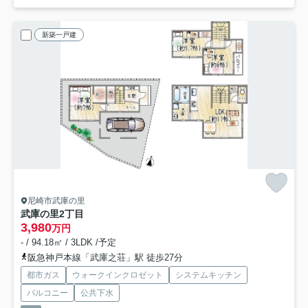
新築一戸建
尼崎市武庫の里
武庫の里2丁目
3,980
万円
- / 94.18㎡ / 3LDK /予定
阪急神戸本線「武庫之荘」駅 徒歩27分
都市ガス
ウォークインクロゼット
システムキッチン
バルコニー
公共下水