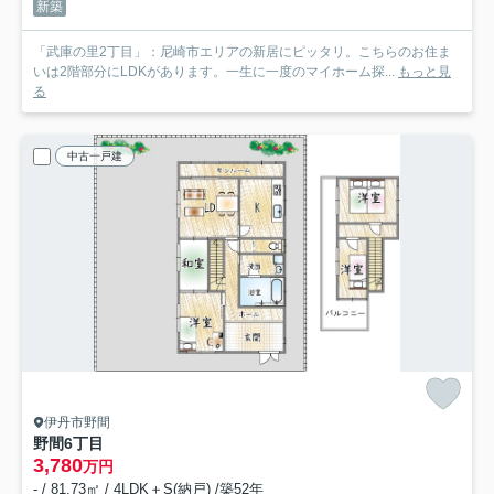
新築
「武庫の里2丁目」：尼崎市エリアの新居にピッタリ。こちらのお住ま
いは2階部分にLDKがあります。一生に一度のマイホーム探...
もっと見
る
中古一戸建
伊丹市野間
野間6丁目
3,780
万円
- / 81.73㎡ / 4LDK＋S(納戸) /築52年