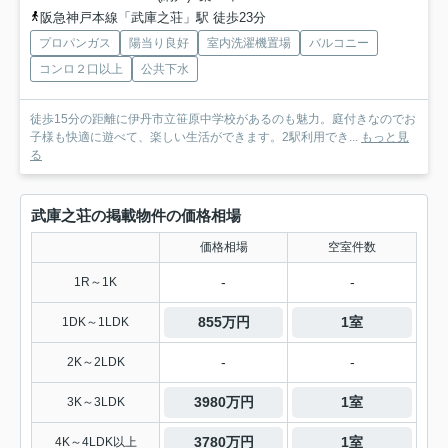
阪急神戸本線「武庫之荘」駅 徒歩23分
プロパンガス
陽当り良好
室内洗濯機置場
バルコニー
コンロ２口以上
公共下水
徒歩15分の距離に伊丹市立笹原中学校があるのも魅力。庭付きなのでお
子様も快適に遊べて、楽しい生活ができます。2駅利用でき...
もっと見
る
武庫之荘の掲載物件の価格相場
価格相場
空室件数
-
-
1R～1K
855万円
1室
1DK～1LDK
-
-
2K～2LDK
3980万円
1室
3K～3LDK
3780万円
1室
4K～4LDK以上