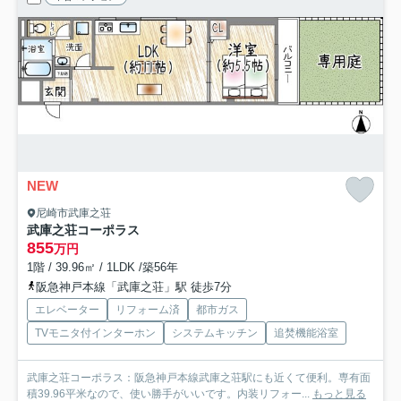
NEW
尼崎市武庫之荘
武庫之荘コーポラス
855
万円
1階 / 39.96㎡ / 1LDK /築56年
阪急神戸本線「武庫之荘」駅 徒歩7分
エレベーター
リフォーム済
都市ガス
TVモニタ付インターホン
システムキッチン
追焚機能浴室
武庫之荘コーポラス：阪急神戸本線武庫之荘駅にも近くて便利。専有面
積39.96平米なので、使い勝手がいいです。内装リフォー...
もっと見る