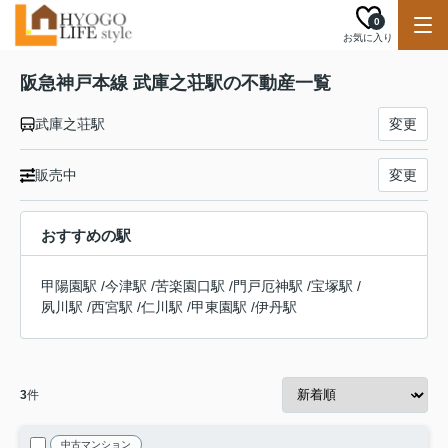
0
お気に入り
阪急神戸本線 武庫之荘駅の不動産一覧
武庫之荘駅
変更
販売中
変更
おすすめの駅
甲陽園駅
/
今津駅
/
苦楽園口駅
/
門戸厄神駅
/
宝塚駅
/
夙川駅
/
西宮駅
/
仁川駅
/
甲東園駅
/
伊丹駅
3
件
中古マンション