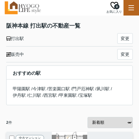
0
お気に入り
阪神本線 打出駅の不動産一覧
打出駅
変更
販売中
変更
おすすめの駅
甲陽園駅
/
今津駅
/
苦楽園口駅
/
門戸厄神駅
/
夙川駅
/
伊丹駅
/
仁川駅
/
西宮駅
/
甲東園駅
/
宝塚駅
2
件
中古マンション