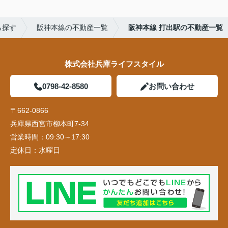
ら探す
阪神本線の不動産一覧
阪神本線 打出駅の不動産一覧
株式会社兵庫ライフスタイル
0798-42-8580
お問い合わせ
〒662-0866
兵庫県西宮市柳本町7-34
営業時間：
09:30～17:30
定休日：
水曜日