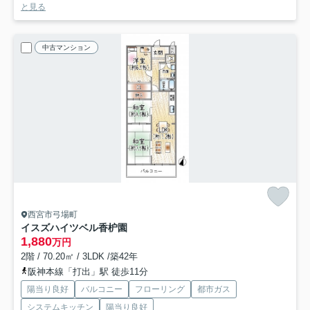
と見る
中古マンション
西宮市弓場町
イスズハイツベル香枦園
1,880
万円
2階 / 70.20㎡ / 3LDK /築42年
阪神本線「打出」駅 徒歩11分
陽当り良好
バルコニー
フローリング
都市ガス
システムキッチン
陽当り良好