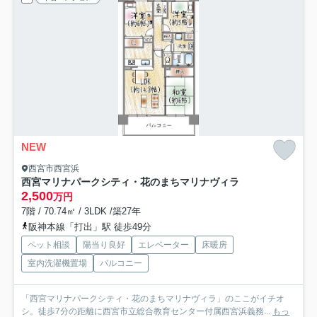
NEW
西宮市西宮浜
西宮マリナパークシティ・花のまちマリナヴィラ
2,500
万円
7階 / 70.74㎡ / 3LDK /築27年
阪神本線「打出」駅 徒歩49分
ペット相談
陽当り良好
エレベーター
床暖房
室内洗濯機置場
バルコニー
「西宮マリナパークシティ・花のまちマリナヴィラ」のここがイチオ
シ。徒歩7分の距離に西宮市立総合教育センター付属西宮浜義務...
もっ